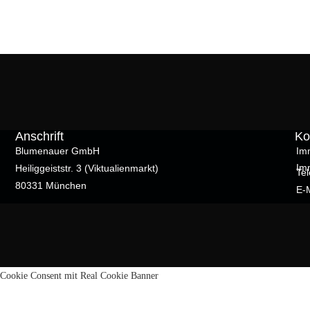
Anschrift
Ko
Blumenauer GmbH
Imm
Imm
Heiliggeiststr. 3 (Viktualienmarkt)
Tel
80331 München
E-
Cookie Consent mit Real Cookie Banner